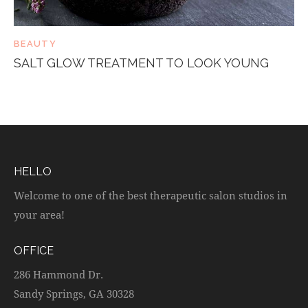
BEAUTY
SALT GLOW TREATMENT TO LOOK YOUNG
HELLO
Welcome to one of the best therapeutic salon studios in
your area!
OFFICE
286 Hammond Dr.
Sandy Springs, GA 30328