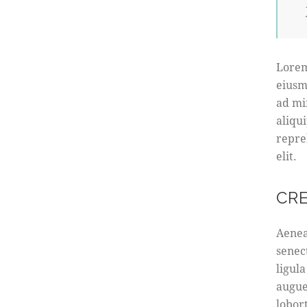
Lorem
eiusm
ad mi
aliqu
repre
elit.
CR
Aenea
senec
ligula
augue
lobort