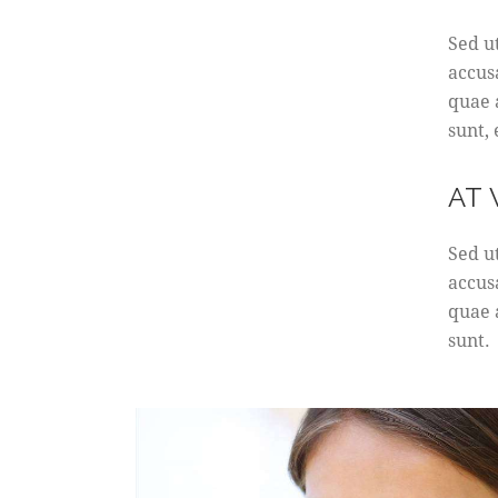
Sed u
accus
quae a
sunt,
AT
Sed u
accus
quae a
sunt.