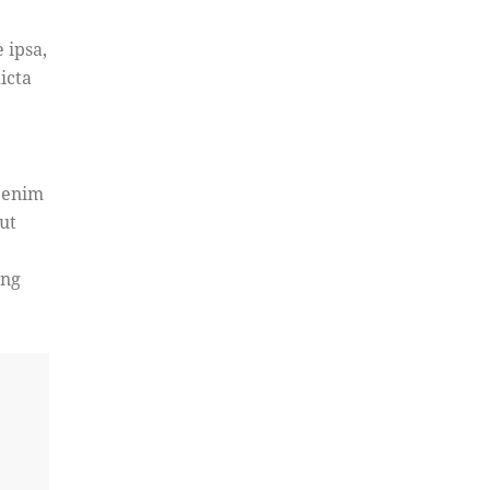
 ipsa,
icta
t enim
ut
ing