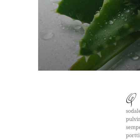
q
sodal
pulvi
sempe
portti