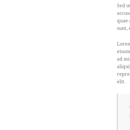
Sed u
accus
quae a
sunt,
Lorem
eiusm
ad mi
aliqu
repre
elit.