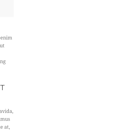
t enim
ut
ing
CT
avida,
ximus
e at,