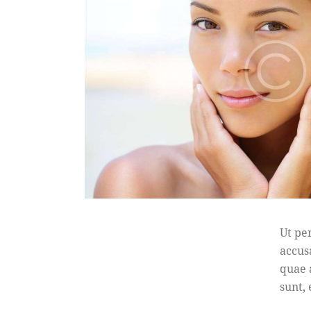
Ut pe
accus
quae a
sunt,